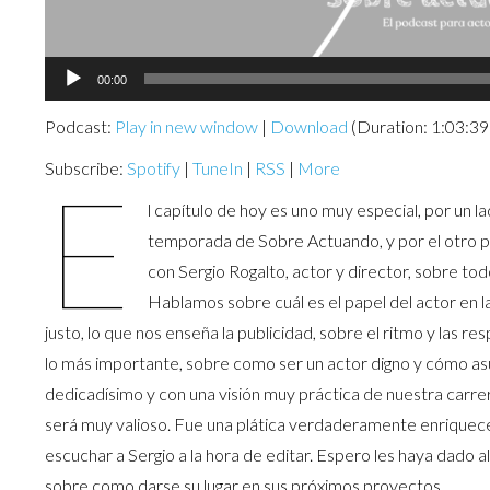
Audio
00:00
Player
Podcast:
Play in new window
|
Download
(Duration: 1:03:3
Subscribe:
Spotify
|
TuneIn
|
RSS
|
More
E
l capítulo de hoy es uno muy especial, por un 
temporada de Sobre Actuando, y por el otro p
con Sergio Rogalto, actor y director, sobre tod
Hablamos sobre cuál es el papel del actor en 
justo, lo que nos enseña la publicidad, sobre el ritmo y las re
lo más importante, sobre como ser un actor digno y cómo as
dedicadísimo y con una visión muy práctica de nuestra carrer
será muy valioso. Fue una plática verdaderamente enriquec
escuchar a Sergio a la hora de editar. Espero les haya dado a
sobre como darse su lugar en sus próximos proyectos.