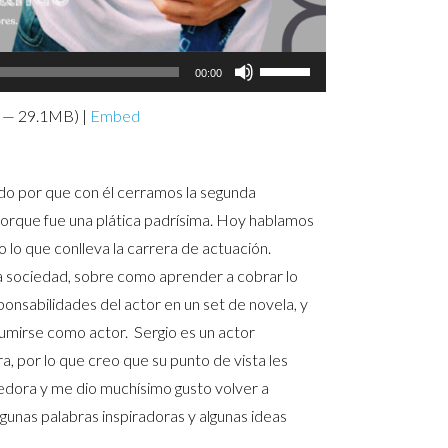
Use
00:00
Up/Down
9 — 29.1MB) |
Embed
Arrow
keys
to
lado por que con él cerramos la segunda
increase
orque fue una plática padrísima. Hoy hablamos
or
o lo que conlleva la carrera de actuación.
decrease
la sociedad, sobre como aprender a cobrar lo
volume.
sponsabilidades del actor en un set de novela, y
umirse como actor. Sergio es un actor
a, por lo que creo que su punto de vista les
edora y me dio muchísimo gusto volver a
lgunas palabras inspiradoras y algunas ideas