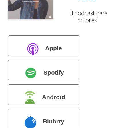
El podcast para
actores.
Apple
Podcasts
Spotify
Android
Blubrry