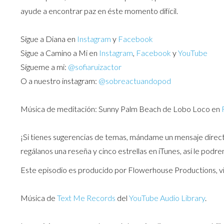
ayude a encontrar paz en éste momento difícil.
Sigue a Diana en
Instagram
y
Facebook
Sigue a Camino a Mi en
Instagram
,
Facebook
y
YouTube
Sígueme a mi:
@sofiaruizactor
O a nuestro instagram:
@sobreactuandopod
Música de meditación: Sunny Palm Beach de Lobo Loco en
¡Si tienes sugerencias de temas, mándame un mensaje directo
regálanos una reseña y cinco estrellas en iTunes, así le podr
Este episodio es producido por Flowerhouse Productions, vi
Música de
Text Me Records
del
YouTube Audio Library
.