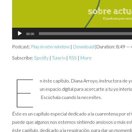
Audio
00:00
Player
Podcast:
Play in new window
|
Download
(Duration: 8:49 —
Subscribe:
Spotify
|
TuneIn
|
RSS
|
More
E
n éste capítulo, Diana Arroyo, instructora de
un espacio digital para acercarte a tu yo inter
Escúchala cuando la necesites.
Éste es un capítulo especial dedicado a la cuarentena por e
puede que algunos nos estemos sintiendo ansiosos o más est
éste capítulo, dedicado a la respiración, para dar un moment