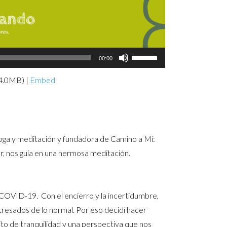
Use
00:00
Up/Down
 4.0MB) |
Embed
Arrow
keys
to
increase
 yoga y meditación y fundadora de Camino a Mí:
or
ior, nos guía en una hermosa meditación.
decrease
volume.
l COVID-19. Con el encierro y la incertidumbre,
resados de lo normal. Por eso decidí hacer
ito de tranquilidad y una perspectiva que nos