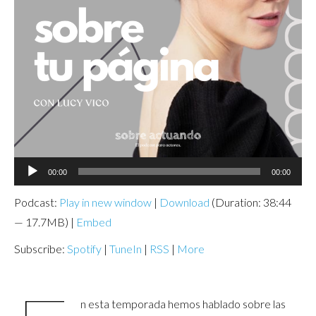
Audio
00:00
00:00
Player
Podcast:
Play in new window
|
Download
(Duration: 38:44
— 17.7MB) |
Embed
Subscribe:
Spotify
|
TuneIn
|
RSS
|
More
n esta temporada hemos hablado sobre las