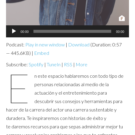
Audio
00:00
00:00
Player
Podcast:
Play in new window
|
Download
(Duration: 0:57
— 445.6KB) |
Embed
Subscribe:
Spotify
|
TuneIn
|
RSS
|
More
E
n este espacio hablaremos con todo tipo de
personas relacionadas al medio de la
actuación y el entretenimiento para
descubrir sus consejos y herramientas para
hacer de la carrera del actor una carrera sustentable y
duradera. Te inspiraremos con historias de éxito y
te daremos recursos para que sepas administrar mejor tu
carrera y resolver los problemas a los que te enfrentes.