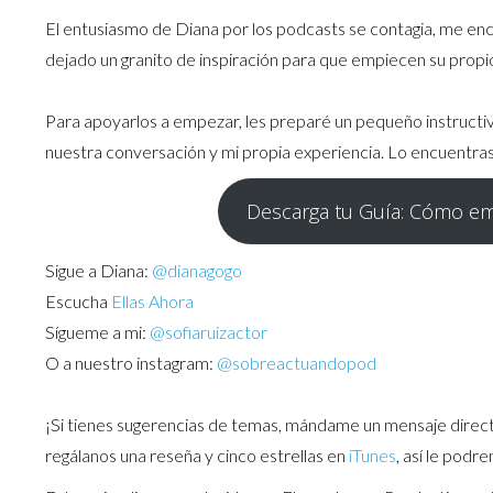
El entusiasmo de Diana por los podcasts se contagia, me enc
dejado un granito de inspiración para que empiecen su propi
Para apoyarlos a empezar, les preparé un pequeño instruct
nuestra conversación y mi propia experiencia. Lo encuentras
Descarga tu Guía: Cómo em
Sigue a Diana:
@dianagogo
Escucha
Ellas Ahora
Sígueme a mi:
@sofiaruizactor
O a nuestro instagram:
@sobreactuandopod
¡Si tienes sugerencias de temas, mándame un mensaje directo
regálanos una reseña y cinco estrellas en
iTunes
, así le podr