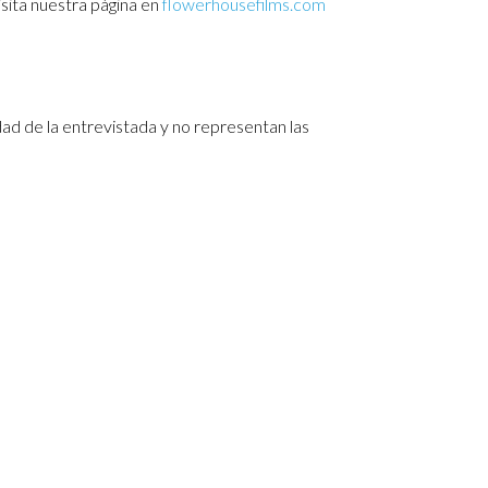
sita nuestra página en
flowerhousefilms.com
ad de la entrevistada y no representan las
Theme by Tesseract