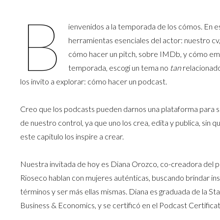
B
ienvenidos a la temporada de los cómos. En 
herramientas esenciales del actor: nuestro c
cómo hacer un pitch, sobre IMDb, y cómo empez
temporada, escogí un tema no
tan
relacionado
los invito a explorar: cómo hacer un podcast.
Creo que los podcasts pueden darnos una plataforma para s
de nuestro control, ya que uno los crea, edita y publica, sin
este capitulo los inspire a crear.
Nuestra invitada de hoy es Diana Orozco, co-creadora del 
Rioseco hablan con mujeres auténticas, buscando brindar insp
términos y ser más ellas mismas. Diana es graduada de la Stat
Business & Economics, y se certificó en el Podcast Certifi