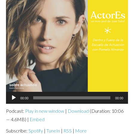
Audio
00:00
00:00
Player
Podcast:
Play in new window
|
Download
(Duration: 10:06
— 4.6MB) |
Embed
Subscribe:
Spotify
|
TuneIn
|
RSS
|
More